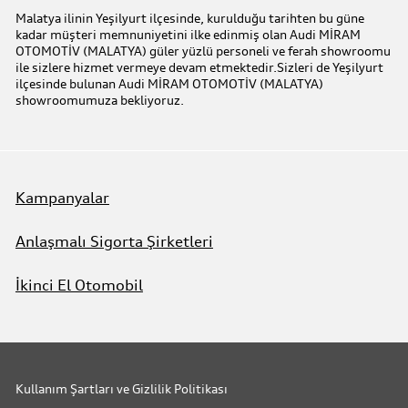
Audi prime :plus
Malatya ilinin Yeşilyurt ilçesinde, kurulduğu tarihten bu güne
kadar müşteri memnuniyetini ilke edinmiş olan Audi MİRAM
Audi Online Team
OTOMOTİV (MALATYA) güler yüzlü personeli ve ferah showroomu
ile sizlere hizmet vermeye devam etmektedir.Sizleri de Yeşilyurt
ilçesinde bulunan Audi MİRAM OTOMOTİV (MALATYA)
Benim Audim
showroomumuza bekliyoruz.
Kampanyalar
Anlaşmalı Sigorta Şirketleri
İkinci El Otomobil
Kullanım Şartları ve Gizlilik Politikası