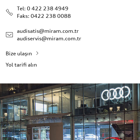
Tel:
0 422 238 4949
Faks: 0422 238 0088
audisatis@miram.com.tr
audiservis@miram.com.tr
Bize ulaşın
Yol tarifi alın