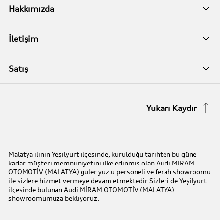
İkinci El
Audi Kasko
Servis Randevusu
Hakkımızda
Audi Garanti Plus
Biz Kimiz?
İletişim
Audi Orijinal Aksesuarlar®
İletişim Bilgileri
Satış
Serviste Prestijin 7 Prensibi
İletişim Formu
Stok Araç Arayın
Yukarı Kaydır
Audi Express Servis
Kampanyalar
Audi Mobilite Garantisi
Audi prime :plus
Malatya ilinin Yeşilyurt ilçesinde, kurulduğu tarihten bu güne
kadar müşteri memnuniyetini ilke edinmiş olan Audi MİRAM
Audi Online Team
OTOMOTİV (MALATYA) güler yüzlü personeli ve ferah showroomu
ile sizlere hizmet vermeye devam etmektedir.Sizleri de Yeşilyurt
ilçesinde bulunan Audi MİRAM OTOMOTİV (MALATYA)
Benim Audim
showroomumuza bekliyoruz.