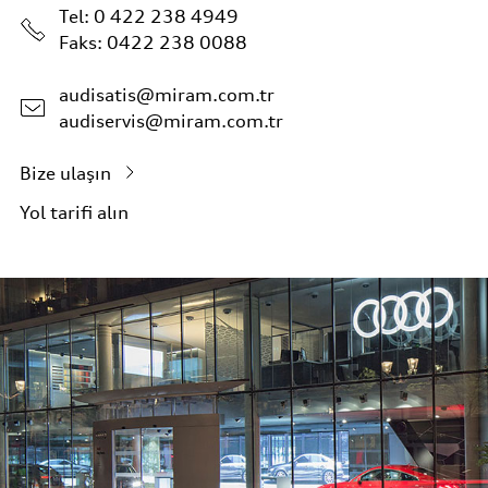
Tel:
0 422 238 4949
Faks: 0422 238 0088
audisatis@miram.com.tr
audiservis@miram.com.tr
Bize ulaşın
Yol tarifi alın