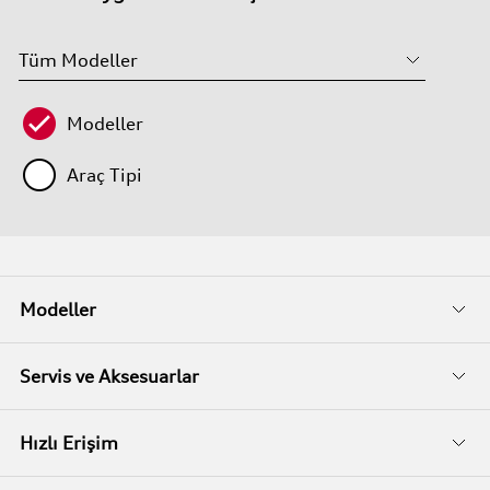
Modeller
Araç Tipi
Modeller
Fiyat Listeleri
Servis ve Aksesuarlar
Kampanyalar
Audi Garanti
Hızlı Erişim